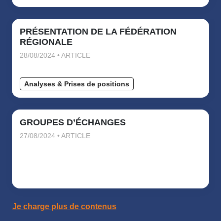
formations « sur-mesure » en fonction de vos besoins.
N’hésitez pas à nous contacter ! DFI TP : 02 28 01 00 60
ou paysdelaloire@fntp.fr
PRÉSENTATION DE LA FÉDÉRATION
RÉGIONALE
28/08/2024 • ARTICLE
Analyses & Prises de positions
GROUPES D’ÉCHANGES
27/08/2024 • ARTICLE
Je charge plus de contenus