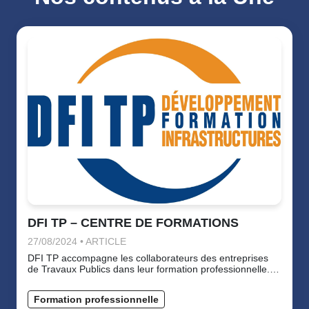
DFI TP – CENTRE DE FORMATIONS
27/08/2024 • ARTICLE
DFI TP accompagne les collaborateurs des entreprises
de Travaux Publics dans leur formation professionnelle.
Les formations sont proposées en interentreprises et
peuvent, pour la plupart, être dispensées et adaptées en
Formation professionnelle
intraentreprise. Nous pouvons également construire des